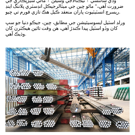
وڏي سائنسي ۽ ٽيڪنالاجي وسيلن ۽ مالي سيڙپڪاري جي
ضرورت آهي،" مائو چين جي ميٽالرجيڪل انڊسٽري پلاننگ اينڊ
ريسرچ انسٽيٽيوٽ پاران منعقد ڪيل هڪ تازي فورم تي چيو.
ورلڊ اسٽيل ايسوسيئيشن جي مطابق، چين، جيڪو دنيا جو سڀ
کان وڏو اسٽيل پيدا ڪندڙ آهي، هن وقت تائين هيڪٽرن کان
وڌيڪ آهي.