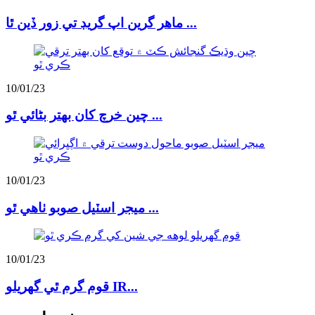
ماهر گرين اپ گريڊ تي زور ڏين ٿا ...
10/01/23
چين خرچ کان بهتر بڻائي ٿو ...
10/01/23
ميجر اسٽيل صوبو ٺاهي ٿو ...
10/01/23
قوم گرم ٿي گهريلو IR...