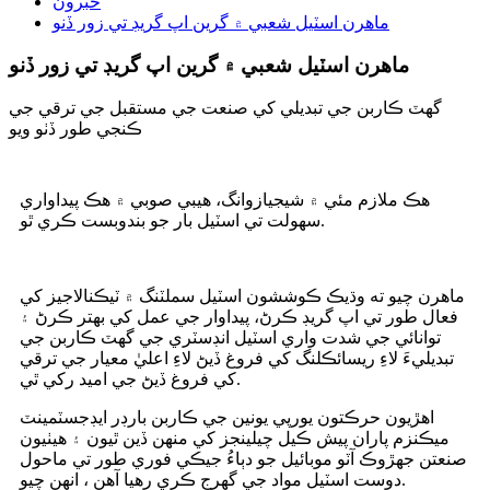
خبرون
ماهرن اسٽيل شعبي ۾ گرين اپ گريڊ تي زور ڏنو
ماهرن اسٽيل شعبي ۾ گرين اپ گريڊ تي زور ڏنو
گھٽ ڪاربن جي تبديلي کي صنعت جي مستقبل جي ترقي جي
ڪنجي طور ڏٺو ويو
هڪ ملازم مئي ۾ شيجيازوانگ، هيبي صوبي ۾ هڪ پيداواري
سهولت تي اسٽيل بار جو بندوبست ڪري ٿو.
ماهرن چيو ته وڌيڪ ڪوششون اسٽيل سملٽنگ ۾ ٽيڪنالاجيز کي
فعال طور تي اپ گريڊ ڪرڻ، پيداوار جي عمل کي بهتر ڪرڻ ۽
توانائي جي شدت واري اسٽيل انڊسٽري جي گهٽ ڪاربن جي
تبديليءَ لاءِ ريسائڪلنگ کي فروغ ڏيڻ لاءِ اعليٰ معيار جي ترقي
کي فروغ ڏيڻ جي اميد رکي ٿي.
اهڙيون حرڪتون يورپي يونين جي ڪاربن بارڊر ايڊجسٽمينٽ
ميڪنزم پاران پيش ڪيل چيلينجز کي منهن ڏين ٿيون ۽ هيٺيون
صنعتن جهڙوڪ آٽو موبائيل جو دٻاءُ جيڪي فوري طور تي ماحول
دوست اسٽيل مواد جي گهرج ڪري رهيا آهن ، انهن چيو.