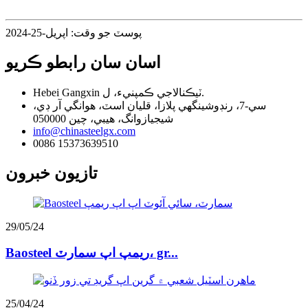
پوسٽ جو وقت: اپريل-25-2024
اسان سان رابطو ڪريو
Hebei Gangxin ٽيڪنالاجي ڪمپنيء، ل.
سي-7، رنڊوشينگھي پلازا، قليان اسٽ، هوانگي آر ڊي،
شيجيازوانگ، هيبي، چين 050000
info@chinasteelgx.com
0086 15373639510
تازيون خبرون
29/05/24
Baosteel ريمپ اپ سمارٽ، gr...
25/04/24