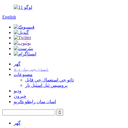
English
گهر
اسان جي باري ۾
مصنوعات
ڌاتو جي استعمال جي قابل
پروسيس ٿيل اسٽيل بار
وڊيو
خبرون
اسان سان رابطو ڪريو
گهر