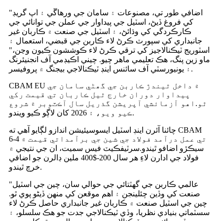
"اضافي طور تي، مصنوعات ۽ سامان جي ورهاڱي ۽ اپ گريڊ
کي فروغ ڏيڻ، اسٽيل جي پيداوار جي عملن جي توانائي جي
ڪارڪردگي کي وڌائڻ، ۽ اسٽيل جي صنعت ۾ ڪاربان غير
جانبداري کي سپورٽ ڪرڻ لاء ڪاربن جي قبضي، استعمال ۽
اسٽوريج ٽيڪنالاجيز کي ترقي ڪرڻ لاء ڪوششون ڪيون وڃن،"
ماو زين پنگ، هڪ تعليمي ماهر چيو. چيني اڪيڊمي آف انجنيئرنگ
۽ يونيورسٽي آف سائنس اينڊ ٽيڪنالاجي بيجنگ ۾ پروفيسر.
CBAM EU ۾ داخل ٿيندڙ ڪاربن جي گھڻي سامان جي
پيداوار دوران خارج ٿيل ڪاربان تي قيمت رکي
ٿو.اهو آزمائشي آپريشن گذريل سال آڪٽوبر ۾ شروع
ڪيو ويو، ۽ 2026 کان لاڳو ڪيو ويندو.
چائنا آئرن اينڊ اسٽيل ايسوسيئيشن اندازو لڳايو آهي ته CBAM
تي عمل درآمد فولاد جي شين جي برآمداتي قيمت ۾ 4-6
سيڪڙو اضافو ٿيندو.سرٽيفڪيٽ فيس سميت، ان جي نتيجي ۾
فولاد جي ادارن لاءِ هر سال 200-$400 ملين ڊالرن جو اضافي
خرچ ٿيندو.
"عالمي ڪاربن جي گھٽتائي جي حوالي سان، چين جي اسٽيل
صنعت کي وڏين چئلينجن ۽ اهم موقعن کي منهن ڏيڻو پوي ٿو.
چين جي اسٽيل صنعت ۾ ڪاربان غير جانبداري حاصل ڪرڻ لاء
سسٽماتي بنيادي نظريا، وڏي ٽيڪنالاجي جدت جو هڪ سلسلو، ۽