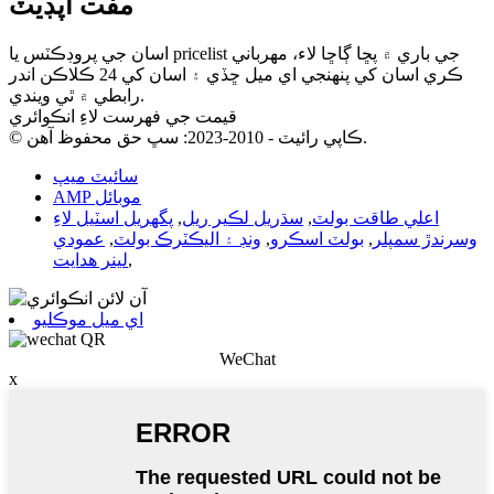
مفت اپڊيٽ
اسان جي پروڊڪٽس يا pricelist جي باري ۾ پڇا ڳاڇا لاء، مهرباني
ڪري اسان کي پنهنجي اي ميل ڇڏي ۽ اسان کي 24 ڪلاڪن اندر
رابطي ۾ ٿي ويندي.
قيمت جي فهرست لاءِ انڪوائري
© ڪاپي رائيٽ - 2010-2023: سڀ حق محفوظ آهن.
سائيٽ ميپ
AMP موبائل
اعلي طاقت بولٽ
,
سڌريل لڪير ريل
,
پگھريل اسٽيل لاءِ
وسرندڙ سمپلر
,
بولٽ اسڪرو
,
ونڊ ۽ اليڪٽرڪ بولٽ
,
عمودي
,
لينر ھدايت
اي ميل موڪليو
WeChat
x